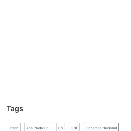
Tags
amdc
Ana Paola Hall
CN
CNE
Congreso Nacional