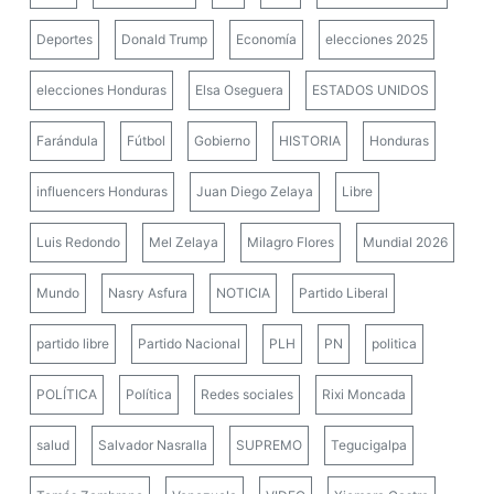
Deportes
Donald Trump
Economía
elecciones 2025
elecciones Honduras
Elsa Oseguera
ESTADOS UNIDOS
Farándula
Fútbol
Gobierno
HISTORIA
Honduras
influencers Honduras
Juan Diego Zelaya
Libre
Luis Redondo
Mel Zelaya
Milagro Flores
Mundial 2026
Mundo
Nasry Asfura
NOTICIA
Partido Liberal
partido libre
Partido Nacional
PLH
PN
politica
POLÍTICA
Política
Redes sociales
Rixi Moncada
salud
Salvador Nasralla
SUPREMO
Tegucigalpa