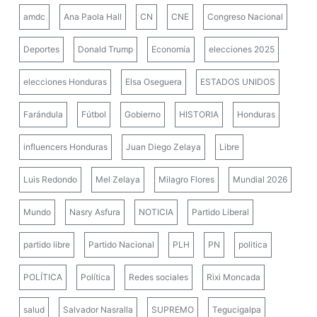
amdc
Ana Paola Hall
CN
CNE
Congreso Nacional
Deportes
Donald Trump
Economía
elecciones 2025
elecciones Honduras
Elsa Oseguera
ESTADOS UNIDOS
Farándula
Fútbol
Gobierno
HISTORIA
Honduras
influencers Honduras
Juan Diego Zelaya
Libre
Luis Redondo
Mel Zelaya
Milagro Flores
Mundial 2026
Mundo
Nasry Asfura
NOTICIA
Partido Liberal
partido libre
Partido Nacional
PLH
PN
politica
POLÍTICA
Política
Redes sociales
Rixi Moncada
salud
Salvador Nasralla
SUPREMO
Tegucigalpa