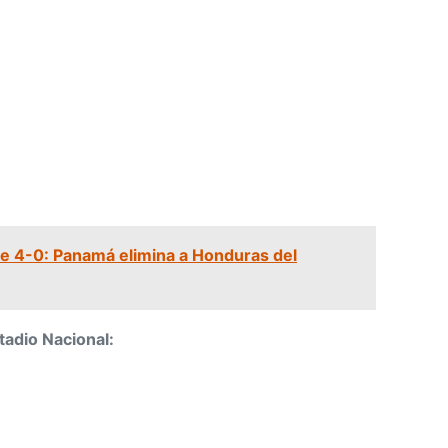
 4-0: Panamá elimina a Honduras del
tadio Nacional: