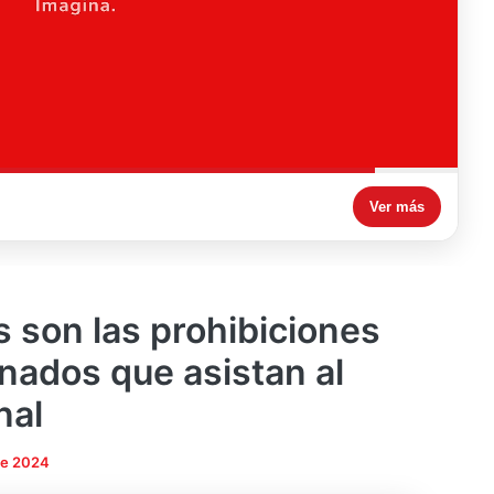
Ver más
 son las prohibiciones
onados que asistan al
nal
de 2024