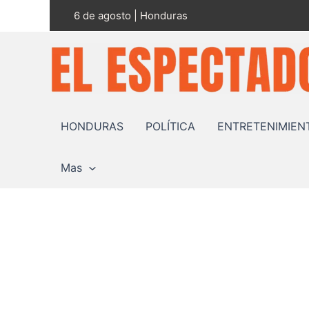
Ir
6 de agosto | Honduras
al
contenido
HONDURAS
POLÍTICA
ENTRETENIMIEN
Mas