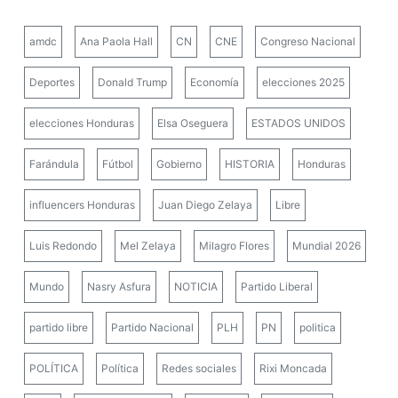
amdc
Ana Paola Hall
CN
CNE
Congreso Nacional
Deportes
Donald Trump
Economía
elecciones 2025
elecciones Honduras
Elsa Oseguera
ESTADOS UNIDOS
Farándula
Fútbol
Gobierno
HISTORIA
Honduras
influencers Honduras
Juan Diego Zelaya
Libre
Luis Redondo
Mel Zelaya
Milagro Flores
Mundial 2026
Mundo
Nasry Asfura
NOTICIA
Partido Liberal
partido libre
Partido Nacional
PLH
PN
politica
POLÍTICA
Política
Redes sociales
Rixi Moncada