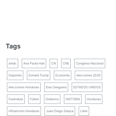
Tags
amdc
Ana Paola Hall
CN
CNE
Congreso Nacional
Deportes
Donald Trump
Economía
elecciones 2025
elecciones Honduras
Elsa Oseguera
ESTADOS UNIDOS
Farándula
Fútbol
Gobierno
HISTORIA
Honduras
influencers Honduras
Juan Diego Zelaya
Libre