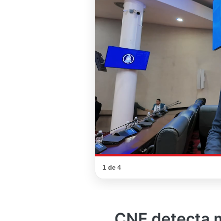
1 de 4
CNE detecta m