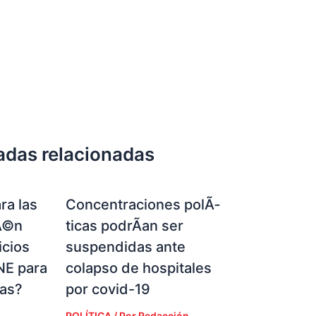
adas relacionadas
ra las
Concentraciones polÃ­
Ã©n
ticas podrÃ­an ser
icios
suspendidas ante
NE para
colapso de hospitales
ias?
por covid-19
POLÍTICA
/ Por
Redacción