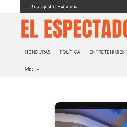
Ir
9 de agosto | Honduras
al
contenido
HONDURAS
POLÍTICA
ENTRETENIMIEN
Mas