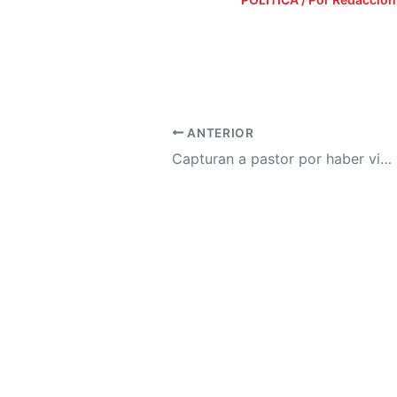
ANTERIOR
Capturan a pastor por haber violado a una pequeÃ±a de 9 aÃ±os