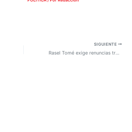
SIGUIENTE
Rasel Tomé exige renuncias tras el "desastre histórico" de las elecciones primarias