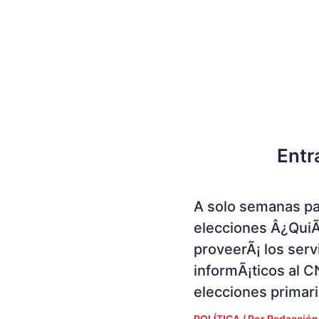
Entr
A solo semanas pa
elecciones Â¿Qui
proveerÃ¡ los serv
informÃ¡ticos al C
elecciones primar
POLÍTICA
/ Por
Redacción