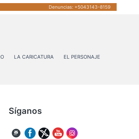
Denuncias
: +5043143-8159
RO
LA CARICATURA
EL PERSONAJE
Síganos