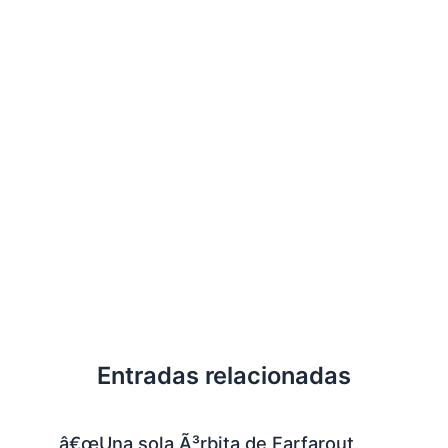
Entradas relacionadas
â€œUna sola Ã³rbita de Farfarout