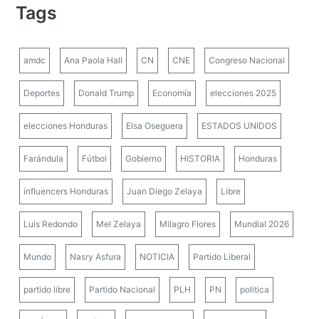
Tags
amdc
Ana Paola Hall
CN
CNE
Congreso Nacional
Deportes
Donald Trump
Economía
elecciones 2025
elecciones Honduras
Elsa Oseguera
ESTADOS UNIDOS
Farándula
Fútbol
Gobierno
HISTORIA
Honduras
influencers Honduras
Juan Diego Zelaya
Libre
Luis Redondo
Mel Zelaya
Milagro Flores
Mundial 2026
Mundo
Nasry Asfura
NOTICIA
Partido Liberal
partido libre
Partido Nacional
PLH
PN
politica