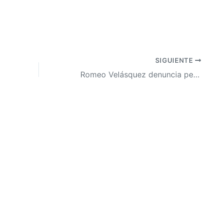
SIGUIENTE
Romeo Velásquez denuncia persecución política tras ser incluido en la lista de los "10 más buscados"