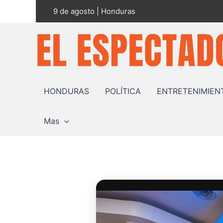
Ir
9 de agosto | Honduras
al
contenido
HONDURAS
POLÍTICA
ENTRETENIMIEN
Mas