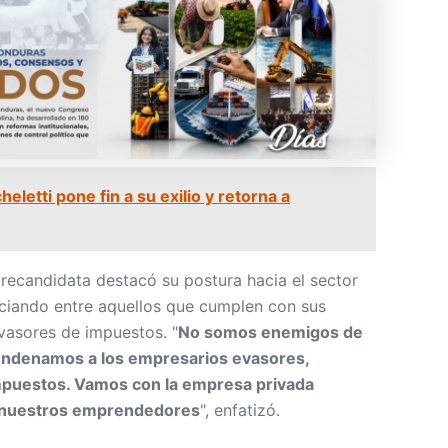
eletti pone fin a su exilio y retorna a
precandidata destacó su postura hacia el sector
enciando entre aquellos que cumplen con sus
evasores de impuestos. "
No somos enemigos de
condenamos a los empresarios evasores,
mpuestos. Vamos con la empresa privada
a nuestros emprendedores
", enfatizó.