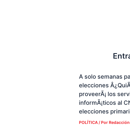
Entr
A solo semanas pa
elecciones Â¿Qui
proveerÃ¡ los serv
informÃ¡ticos al C
elecciones primar
POLÍTICA
/ Por
Redacción