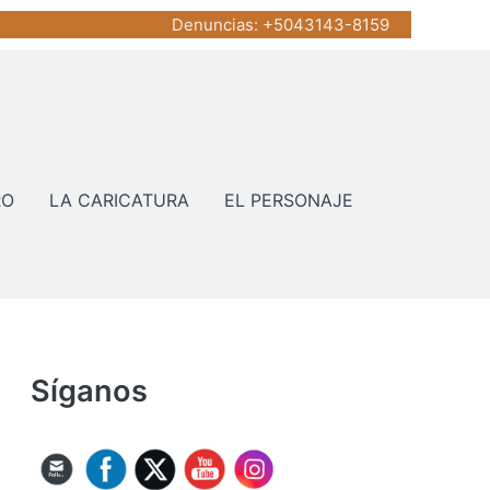
Denuncias
: +5043143-8159
RO
LA CARICATURA
EL PERSONAJE
Síganos