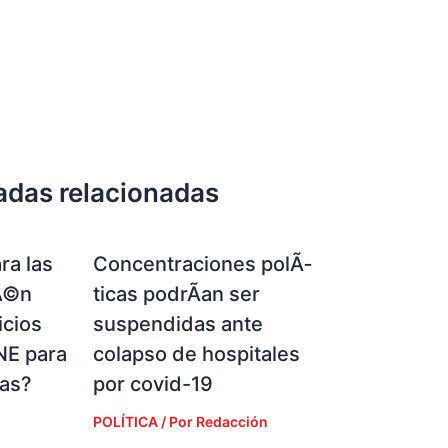
adas relacionadas
ra las
Concentraciones polÃ­
Ã©n
ticas podrÃ­an ser
icios
suspendidas ante
NE para
colapso de hospitales
ias?
por covid-19
POLÍTICA
/ Por
Redacción