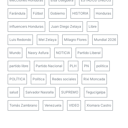
elecciones Honduras
Elsa Oseguera
ESTADOS UNIDOS
Farándula
Fútbol
Gobierno
HISTORIA
Honduras
influencers Honduras
Juan Diego Zelaya
Libre
Luis Redondo
Mel Zelaya
Milagro Flores
Mundial 2026
Mundo
Nasry Asfura
NOTICIA
Partido Liberal
partido libre
Partido Nacional
PLH
PN
politica
POLÍTICA
Política
Redes sociales
Rixi Moncada
salud
Salvador Nasralla
SUPREMO
Tegucigalpa
Tomás Zambrano
Venezuela
VIDEO
Xiomara Castro