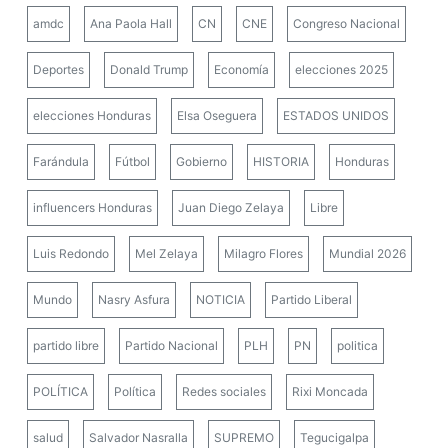
amdc
Ana Paola Hall
CN
CNE
Congreso Nacional
Deportes
Donald Trump
Economía
elecciones 2025
elecciones Honduras
Elsa Oseguera
ESTADOS UNIDOS
Farándula
Fútbol
Gobierno
HISTORIA
Honduras
influencers Honduras
Juan Diego Zelaya
Libre
Luis Redondo
Mel Zelaya
Milagro Flores
Mundial 2026
Mundo
Nasry Asfura
NOTICIA
Partido Liberal
partido libre
Partido Nacional
PLH
PN
politica
POLÍTICA
Política
Redes sociales
Rixi Moncada
salud
Salvador Nasralla
SUPREMO
Tegucigalpa