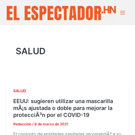
Ir
Main
al
Men
contenido
SALUD
SALUD
EEUU: sugieren utilizar una mascarilla
mÃ¡s ajustada o doble para mejorar la
protecciÃ³n por el COVID-19
Redacción
/
9 de marzo de 2021
El conjunto de entidades sanitarias recomendÃ³ a su