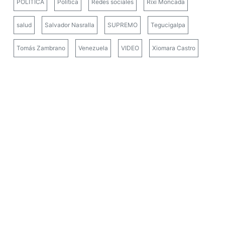
POLÍTICA
Política
Redes sociales
Rixi Moncada
salud
Salvador Nasralla
SUPREMO
Tegucigalpa
Tomás Zambrano
Venezuela
VIDEO
Xiomara Castro