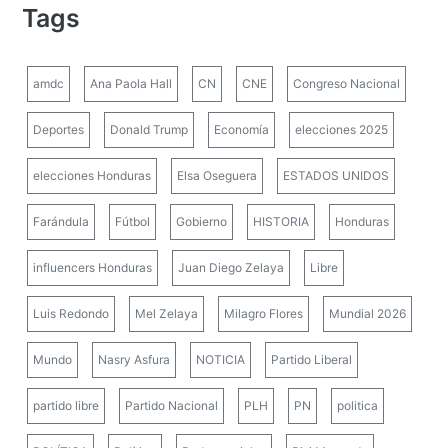
Tags
amdc
Ana Paola Hall
CN
CNE
Congreso Nacional
Deportes
Donald Trump
Economía
elecciones 2025
elecciones Honduras
Elsa Oseguera
ESTADOS UNIDOS
Farándula
Fútbol
Gobierno
HISTORIA
Honduras
influencers Honduras
Juan Diego Zelaya
Libre
Luis Redondo
Mel Zelaya
Milagro Flores
Mundial 2026
Mundo
Nasry Asfura
NOTICIA
Partido Liberal
partido libre
Partido Nacional
PLH
PN
politica