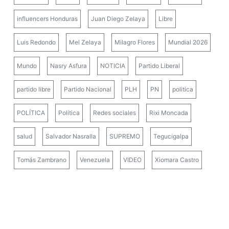
influencers Honduras
Juan Diego Zelaya
Libre
Luis Redondo
Mel Zelaya
Milagro Flores
Mundial 2026
Mundo
Nasry Asfura
NOTICIA
Partido Liberal
partido libre
Partido Nacional
PLH
PN
politica
POLÍTICA
Política
Redes sociales
Rixi Moncada
salud
Salvador Nasralla
SUPREMO
Tegucigalpa
Tomás Zambrano
Venezuela
VIDEO
Xiomara Castro