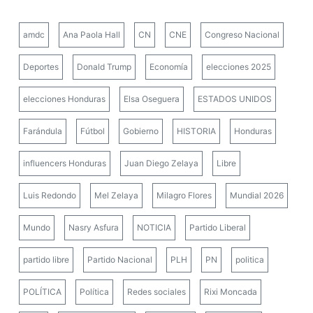
amdc
Ana Paola Hall
CN
CNE
Congreso Nacional
Deportes
Donald Trump
Economía
elecciones 2025
elecciones Honduras
Elsa Oseguera
ESTADOS UNIDOS
Farándula
Fútbol
Gobierno
HISTORIA
Honduras
influencers Honduras
Juan Diego Zelaya
Libre
Luis Redondo
Mel Zelaya
Milagro Flores
Mundial 2026
Mundo
Nasry Asfura
NOTICIA
Partido Liberal
partido libre
Partido Nacional
PLH
PN
politica
POLÍTICA
Política
Redes sociales
Rixi Moncada