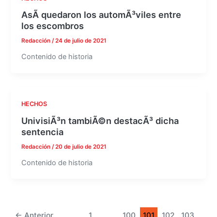
AsÃ­ quedaron los automÃ³viles entre
los escombros
Redacción
/
24 de julio de 2021
Contenido de historia
HECHOS
UnivisiÃ³n tambiÃ©n destacÃ³ dicha
sentencia
Redacción
/
20 de julio de 2021
Contenido de historia
←
Anterior
1
…
100
101
102
103