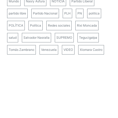
Mundo
Nasry Asfura
NOTICIA
Partido Liberal
partido libre
Partido Nacional
PLH
PN
politica
POLÍTICA
Política
Redes sociales
Rixi Moncada
salud
Salvador Nasralla
SUPREMO
Tegucigalpa
Tomás Zambrano
Venezuela
VIDEO
Xiomara Castro