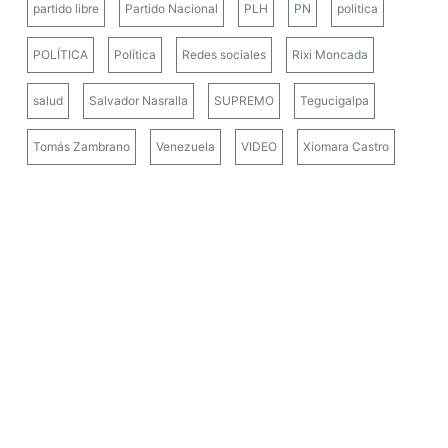
partido libre
Partido Nacional
PLH
PN
politica
POLÍTICA
Política
Redes sociales
Rixi Moncada
salud
Salvador Nasralla
SUPREMO
Tegucigalpa
Tomás Zambrano
Venezuela
VIDEO
Xiomara Castro