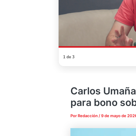
1 de 3
Carlos Umaña 
para bono sob
Por
Redacción
/
9 de mayo de 202