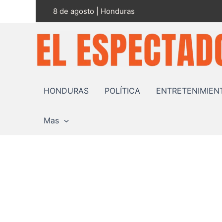
Ir
8 de agosto | Honduras
al
contenido
HONDURAS
POLÍTICA
ENTRETENIMIEN
Mas