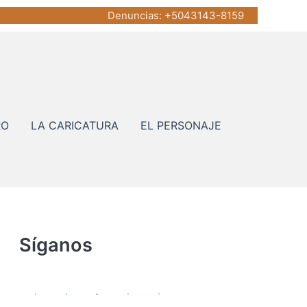
Denuncias
: +5043143-8159
RO
LA CARICATURA
EL PERSONAJE
Síganos