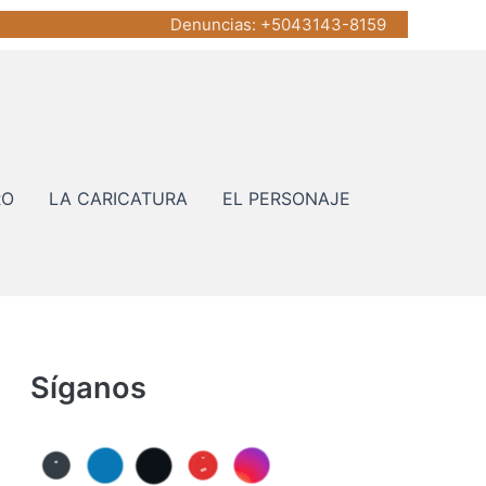
Denuncias
: +5043143-8159
RO
LA CARICATURA
EL PERSONAJE
Síganos