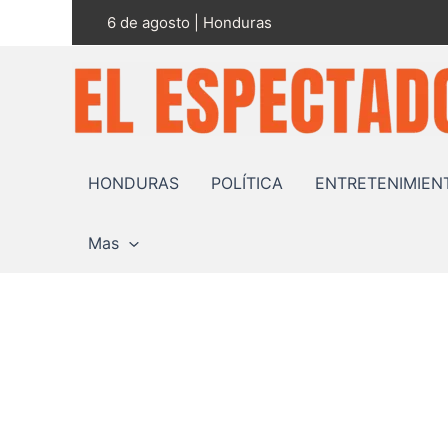
Ir
6 de agosto | Honduras
al
contenido
HONDURAS
POLÍTICA
ENTRETENIMIEN
Mas