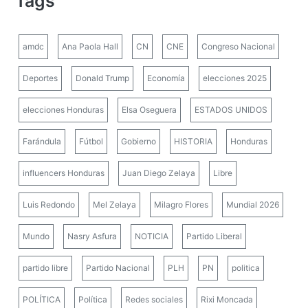
Tags
amdc
Ana Paola Hall
CN
CNE
Congreso Nacional
Deportes
Donald Trump
Economía
elecciones 2025
elecciones Honduras
Elsa Oseguera
ESTADOS UNIDOS
Farándula
Fútbol
Gobierno
HISTORIA
Honduras
influencers Honduras
Juan Diego Zelaya
Libre
Luis Redondo
Mel Zelaya
Milagro Flores
Mundial 2026
Mundo
Nasry Asfura
NOTICIA
Partido Liberal
partido libre
Partido Nacional
PLH
PN
politica
POLÍTICA
Política
Redes sociales
Rixi Moncada