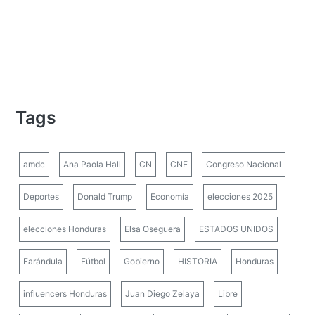
Tags
amdc
Ana Paola Hall
CN
CNE
Congreso Nacional
Deportes
Donald Trump
Economía
elecciones 2025
elecciones Honduras
Elsa Oseguera
ESTADOS UNIDOS
Farándula
Fútbol
Gobierno
HISTORIA
Honduras
influencers Honduras
Juan Diego Zelaya
Libre