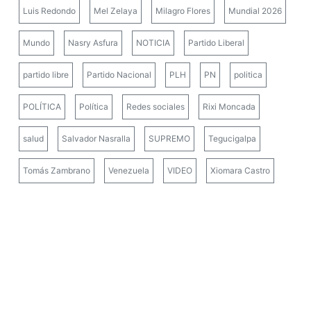
Luis Redondo
Mel Zelaya
Milagro Flores
Mundial 2026
Mundo
Nasry Asfura
NOTICIA
Partido Liberal
partido libre
Partido Nacional
PLH
PN
politica
POLÍTICA
Política
Redes sociales
Rixi Moncada
salud
Salvador Nasralla
SUPREMO
Tegucigalpa
Tomás Zambrano
Venezuela
VIDEO
Xiomara Castro