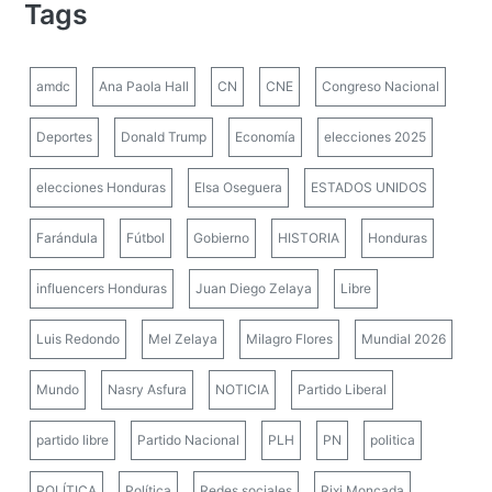
Tags
amdc
Ana Paola Hall
CN
CNE
Congreso Nacional
Deportes
Donald Trump
Economía
elecciones 2025
elecciones Honduras
Elsa Oseguera
ESTADOS UNIDOS
Farándula
Fútbol
Gobierno
HISTORIA
Honduras
influencers Honduras
Juan Diego Zelaya
Libre
Luis Redondo
Mel Zelaya
Milagro Flores
Mundial 2026
Mundo
Nasry Asfura
NOTICIA
Partido Liberal
partido libre
Partido Nacional
PLH
PN
politica
POLÍTICA
Política
Redes sociales
Rixi Moncada