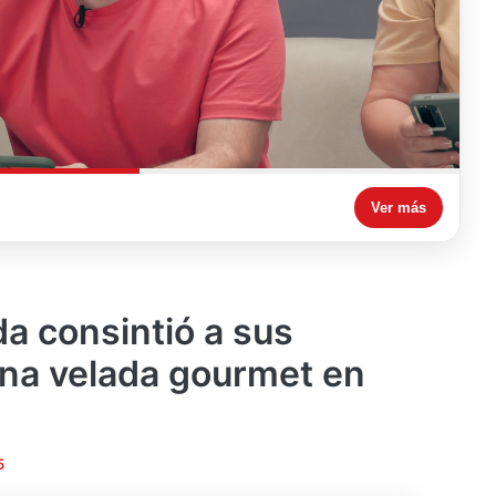
Ver más
da consintió a sus
una velada gourmet en
5