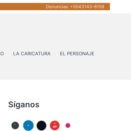
Denuncias
: +5043143-8159
RO
LA CARICATURA
EL PERSONAJE
Síganos