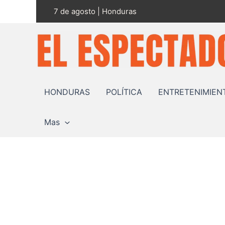
Ir
7 de agosto | Honduras
al
contenido
HONDURAS
POLÍTICA
ENTRETENIMIEN
Mas