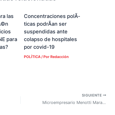
ra las
Concentraciones polÃ­
Ã©n
ticas podrÃ­an ser
icios
suspendidas ante
NE para
colapso de hospitales
ias?
por covid-19
POLÍTICA
/ Por
Redacción
SIGUIENTE
Microempresario Menotti Maradiaga advierte sobre practicas pasadas de la ENEE en contratos de energía