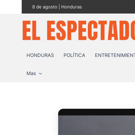
Ir
8 de agosto | Honduras
al
contenido
HONDURAS
POLÍTICA
ENTRETENIMIEN
Mas