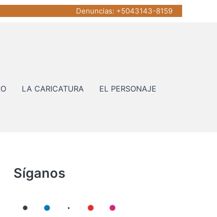
Denuncias
: +5043143-8159
RO
LA CARICATURA
EL PERSONAJE
Síganos