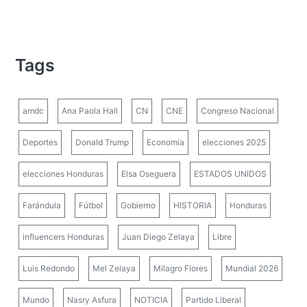
Tags
amdc
Ana Paola Hall
CN
CNE
Congreso Nacional
Deportes
Donald Trump
Economía
elecciones 2025
elecciones Honduras
Elsa Oseguera
ESTADOS UNIDOS
Farándula
Fútbol
Gobierno
HISTORIA
Honduras
influencers Honduras
Juan Diego Zelaya
Libre
Luis Redondo
Mel Zelaya
Milagro Flores
Mundial 2026
Mundo
Nasry Asfura
NOTICIA
Partido Liberal