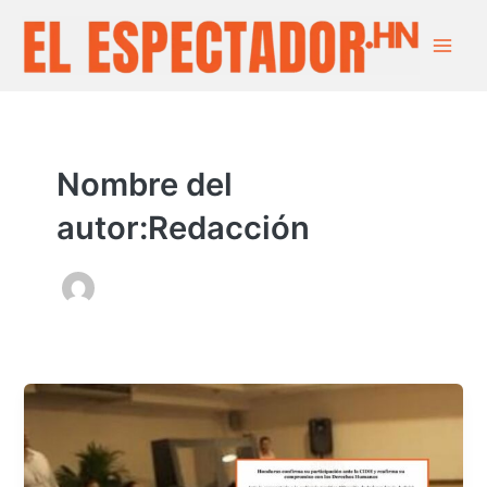
Ir
Main
al
Men
contenido
Nombre del
autor:Redacción