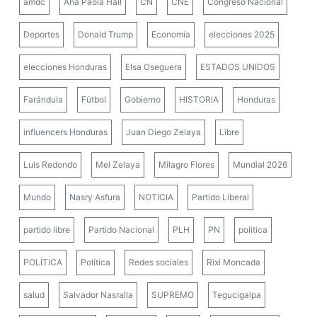
amdc
Ana Paola Hall
CN
CNE
Congreso Nacional
Deportes
Donald Trump
Economía
elecciones 2025
elecciones Honduras
Elsa Oseguera
ESTADOS UNIDOS
Farándula
Fútbol
Gobierno
HISTORIA
Honduras
influencers Honduras
Juan Diego Zelaya
Libre
Luis Redondo
Mel Zelaya
Milagro Flores
Mundial 2026
Mundo
Nasry Asfura
NOTICIA
Partido Liberal
partido libre
Partido Nacional
PLH
PN
politica
POLÍTICA
Política
Redes sociales
Rixi Moncada
salud
Salvador Nasralla
SUPREMO
Tegucigalpa