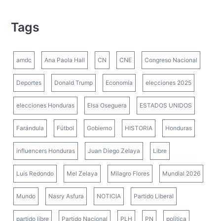
Tags
amdc
Ana Paola Hall
CN
CNE
Congreso Nacional
Deportes
Donald Trump
Economía
elecciones 2025
elecciones Honduras
Elsa Oseguera
ESTADOS UNIDOS
Farándula
Fútbol
Gobierno
HISTORIA
Honduras
influencers Honduras
Juan Diego Zelaya
Libre
Luis Redondo
Mel Zelaya
Milagro Flores
Mundial 2026
Mundo
Nasry Asfura
NOTICIA
Partido Liberal
partido libre
Partido Nacional
PLH
PN
politica