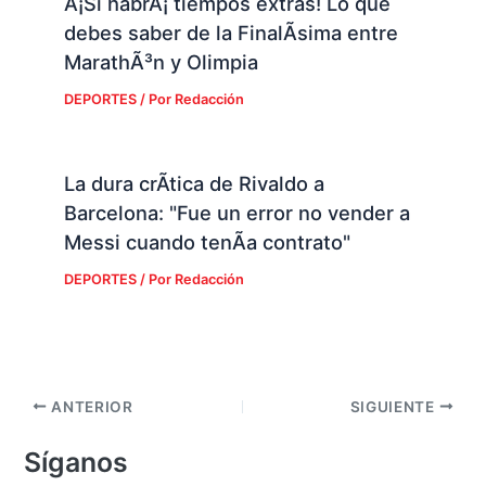
Â¡Si habrÃ¡ tiempos extras! Lo que
debes saber de la FinalÃ­sima entre
MarathÃ³n y Olimpia
DEPORTES
/ Por
Redacción
La dura crÃ­tica de Rivaldo a
Barcelona: "Fue un error no vender a
Messi cuando tenÃ­a contrato"
DEPORTES
/ Por
Redacción
ANTERIOR
SIGUIENTE
Síganos