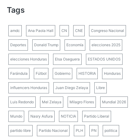
Tags
amdc
Ana Paola Hall
CN
CNE
Congreso Nacional
Deportes
Donald Trump
Economía
elecciones 2025
elecciones Honduras
Elsa Oseguera
ESTADOS UNIDOS
Farándula
Fútbol
Gobierno
HISTORIA
Honduras
influencers Honduras
Juan Diego Zelaya
Libre
Luis Redondo
Mel Zelaya
Milagro Flores
Mundial 2026
Mundo
Nasry Asfura
NOTICIA
Partido Liberal
partido libre
Partido Nacional
PLH
PN
politica