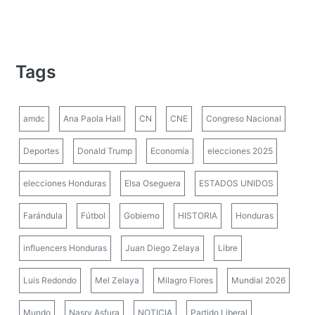
Tags
amdc
Ana Paola Hall
CN
CNE
Congreso Nacional
Deportes
Donald Trump
Economía
elecciones 2025
elecciones Honduras
Elsa Oseguera
ESTADOS UNIDOS
Farándula
Fútbol
Gobierno
HISTORIA
Honduras
influencers Honduras
Juan Diego Zelaya
Libre
Luis Redondo
Mel Zelaya
Milagro Flores
Mundial 2026
Mundo
Nasry Asfura
NOTICIA
Partido Liberal