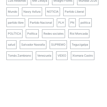
Luis Redondo
Mel Zelaya
Milagro Flores
Mundial 2026
Mundo
Nasry Asfura
NOTICIA
Partido Liberal
partido libre
Partido Nacional
PLH
PN
politica
POLÍTICA
Política
Redes sociales
Rixi Moncada
salud
Salvador Nasralla
SUPREMO
Tegucigalpa
Tomás Zambrano
Venezuela
VIDEO
Xiomara Castro