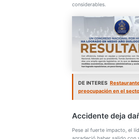
considerables.
DE INTERES
Restaurante
preocupación en el sect
Accidente deja da
Pese al fuerte impacto, el lí
agradeció haber salido con v