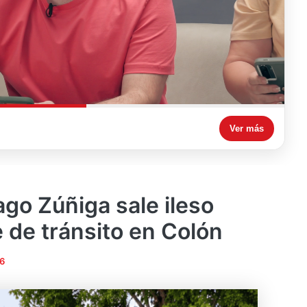
Ver más
ago Zúñiga sale ileso
e de tránsito en Colón
26