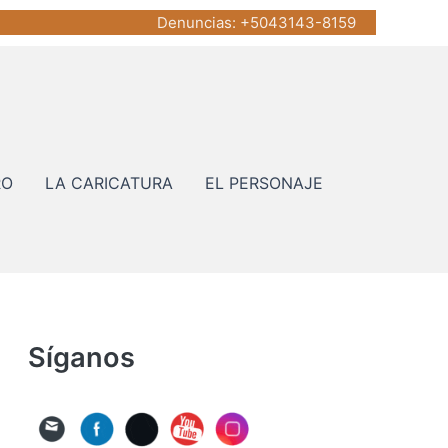
Denuncias
: +5043143-8159
RO
LA CARICATURA
EL PERSONAJE
Síganos