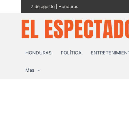
Ir
7 de agosto | Honduras
al
contenido
HONDURAS
POLÍTICA
ENTRETENIMIEN
Mas