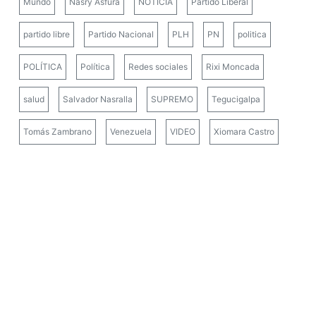
Mundo
Nasry Asfura
NOTICIA
Partido Liberal
partido libre
Partido Nacional
PLH
PN
politica
POLÍTICA
Política
Redes sociales
Rixi Moncada
salud
Salvador Nasralla
SUPREMO
Tegucigalpa
Tomás Zambrano
Venezuela
VIDEO
Xiomara Castro