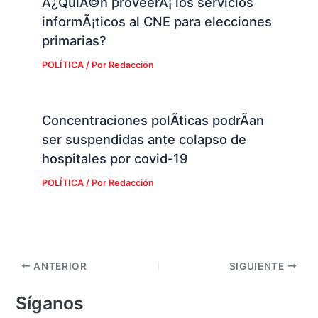
Â¿QuiÃ©n proveerÃ¡ los servicios
informÃ¡ticos al CNE para elecciones
primarias?
POLÍTICA
/ Por
Redacción
Concentraciones polÃ­ticas podrÃ­an
ser suspendidas ante colapso de
hospitales por covid-19
POLÍTICA
/ Por
Redacción
ANTERIOR
SIGUIENTE
Síganos