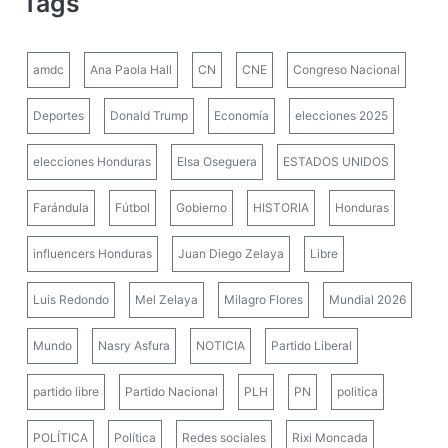
Tags
amdc
Ana Paola Hall
CN
CNE
Congreso Nacional
Deportes
Donald Trump
Economía
elecciones 2025
elecciones Honduras
Elsa Oseguera
ESTADOS UNIDOS
Farándula
Fútbol
Gobierno
HISTORIA
Honduras
influencers Honduras
Juan Diego Zelaya
Libre
Luis Redondo
Mel Zelaya
Milagro Flores
Mundial 2026
Mundo
Nasry Asfura
NOTICIA
Partido Liberal
partido libre
Partido Nacional
PLH
PN
politica
POLÍTICA
Política
Redes sociales
Rixi Moncada