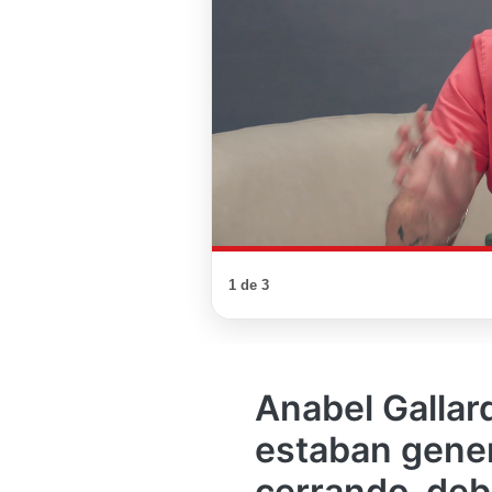
1 de 3
Anabel Gallar
estaban gene
cerrando, deb