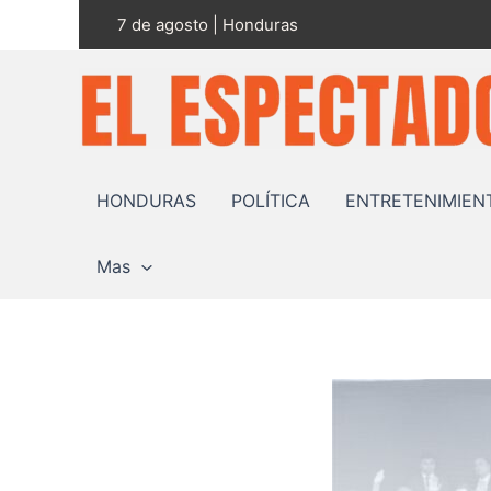
Ir
7 de agosto | Honduras
al
contenido
HONDURAS
POLÍTICA
ENTRETENIMIEN
Mas