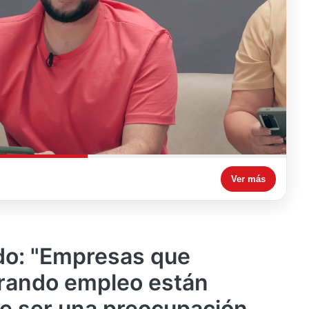
Ver más
do: "Empresas que
rando empleo están
e ser una preocupación