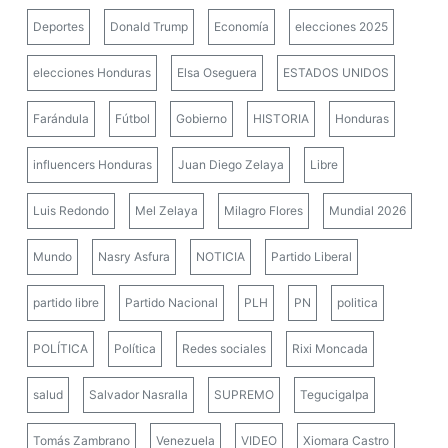
Deportes
Donald Trump
Economía
elecciones 2025
elecciones Honduras
Elsa Oseguera
ESTADOS UNIDOS
Farándula
Fútbol
Gobierno
HISTORIA
Honduras
influencers Honduras
Juan Diego Zelaya
Libre
Luis Redondo
Mel Zelaya
Milagro Flores
Mundial 2026
Mundo
Nasry Asfura
NOTICIA
Partido Liberal
partido libre
Partido Nacional
PLH
PN
politica
POLÍTICA
Política
Redes sociales
Rixi Moncada
salud
Salvador Nasralla
SUPREMO
Tegucigalpa
Tomás Zambrano
Venezuela
VIDEO
Xiomara Castro