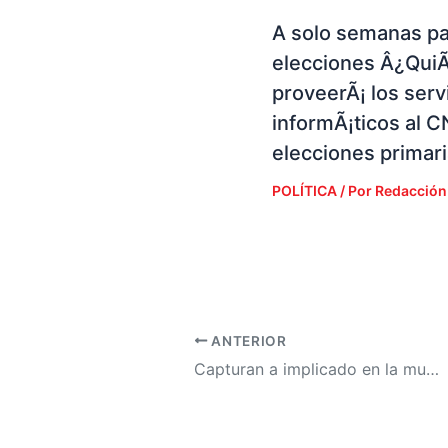
A solo semanas pa
elecciones Â¿Qui
proveerÃ¡ los serv
informÃ¡ticos al C
elecciones primar
POLÍTICA
/ Por
Redacción
ANTERIOR
Capturan a implicado en la muerte del hijo del expresidente Pepe Lobo