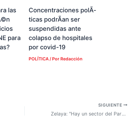
ra las
Concentraciones polÃ­
Ã©n
ticas podrÃ­an ser
icios
suspendidas ante
NE para
colapso de hospitales
ias?
por covid-19
POLÍTICA
/ Por
Redacción
SIGUIENTE
Zelaya: "Hay un sector del Partido Liberal que perdiÃ³ su esencia, no buscan el poder, si no negociar con Ã©l"