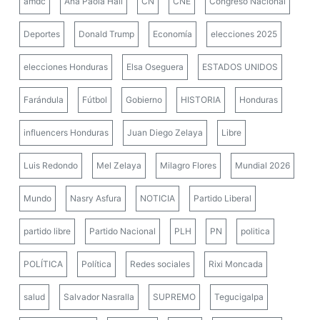
amdc
Ana Paola Hall
CN
CNE
Congreso Nacional
Deportes
Donald Trump
Economía
elecciones 2025
elecciones Honduras
Elsa Oseguera
ESTADOS UNIDOS
Farándula
Fútbol
Gobierno
HISTORIA
Honduras
influencers Honduras
Juan Diego Zelaya
Libre
Luis Redondo
Mel Zelaya
Milagro Flores
Mundial 2026
Mundo
Nasry Asfura
NOTICIA
Partido Liberal
partido libre
Partido Nacional
PLH
PN
politica
POLÍTICA
Política
Redes sociales
Rixi Moncada
salud
Salvador Nasralla
SUPREMO
Tegucigalpa