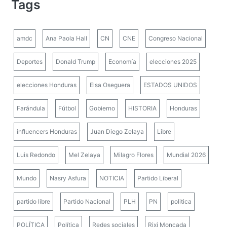
Tags
amdc
Ana Paola Hall
CN
CNE
Congreso Nacional
Deportes
Donald Trump
Economía
elecciones 2025
elecciones Honduras
Elsa Oseguera
ESTADOS UNIDOS
Farándula
Fútbol
Gobierno
HISTORIA
Honduras
influencers Honduras
Juan Diego Zelaya
Libre
Luis Redondo
Mel Zelaya
Milagro Flores
Mundial 2026
Mundo
Nasry Asfura
NOTICIA
Partido Liberal
partido libre
Partido Nacional
PLH
PN
politica
POLÍTICA
Política
Redes sociales
Rixi Moncada