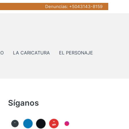
Denuncias
: +5043143-8159
RO
LA CARICATURA
EL PERSONAJE
Síganos