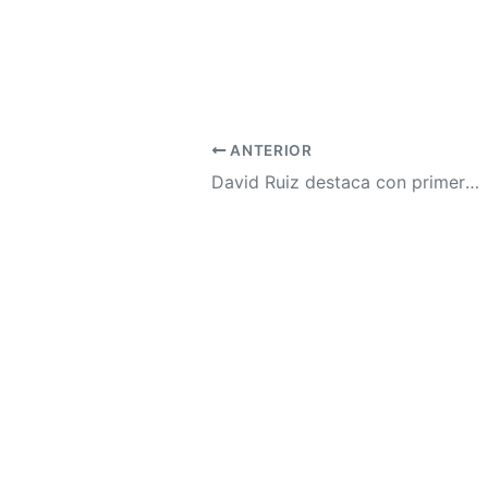
ANTERIOR
David Ruiz destaca con primer gol en empate del Inter Miami ante Atlanta United