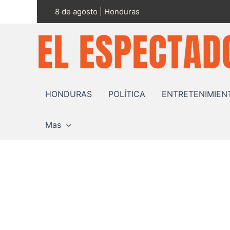
Ir
8 de agosto | Honduras
al
contenido
HONDURAS
POLÍTICA
ENTRETENIMIEN
Mas