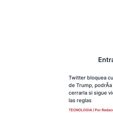
Entr
Twitter bloquea c
de Trump, podrÃ­a
cerrarla si sigue v
las reglas
TECNOLOGIA
/ Por
Redac