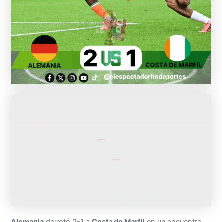
Alemania
derrotó 2-1 a
Costa de Marfil
en un encuentro