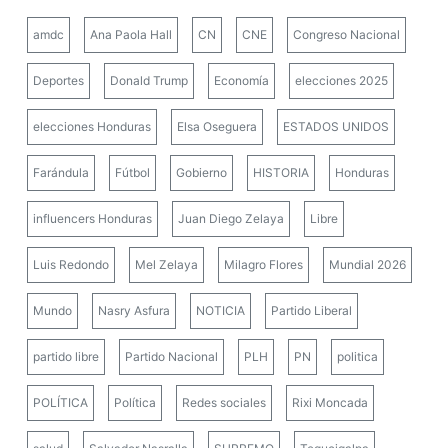
amdc
Ana Paola Hall
CN
CNE
Congreso Nacional
Deportes
Donald Trump
Economía
elecciones 2025
elecciones Honduras
Elsa Oseguera
ESTADOS UNIDOS
Farándula
Fútbol
Gobierno
HISTORIA
Honduras
influencers Honduras
Juan Diego Zelaya
Libre
Luis Redondo
Mel Zelaya
Milagro Flores
Mundial 2026
Mundo
Nasry Asfura
NOTICIA
Partido Liberal
partido libre
Partido Nacional
PLH
PN
politica
POLÍTICA
Política
Redes sociales
Rixi Moncada