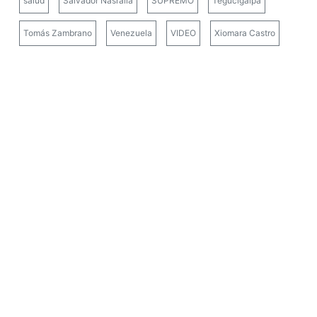
salud
Salvador Nasralla
SUPREMO
Tegucigalpa
Tomás Zambrano
Venezuela
VIDEO
Xiomara Castro