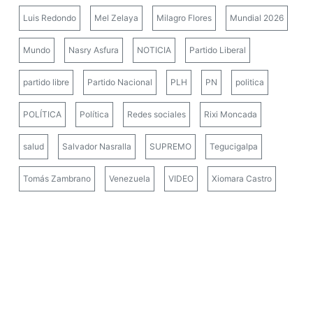
Luis Redondo
Mel Zelaya
Milagro Flores
Mundial 2026
Mundo
Nasry Asfura
NOTICIA
Partido Liberal
partido libre
Partido Nacional
PLH
PN
politica
POLÍTICA
Política
Redes sociales
Rixi Moncada
salud
Salvador Nasralla
SUPREMO
Tegucigalpa
Tomás Zambrano
Venezuela
VIDEO
Xiomara Castro