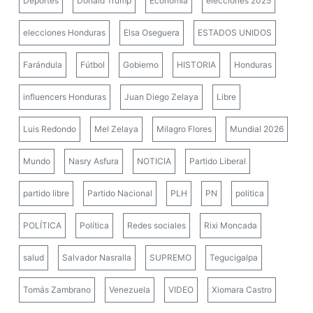
Deportes
Donald Trump
Economía
elecciones 2025
elecciones Honduras
Elsa Oseguera
ESTADOS UNIDOS
Farándula
Fútbol
Gobierno
HISTORIA
Honduras
influencers Honduras
Juan Diego Zelaya
Libre
Luis Redondo
Mel Zelaya
Milagro Flores
Mundial 2026
Mundo
Nasry Asfura
NOTICIA
Partido Liberal
partido libre
Partido Nacional
PLH
PN
politica
POLÍTICA
Política
Redes sociales
Rixi Moncada
salud
Salvador Nasralla
SUPREMO
Tegucigalpa
Tomás Zambrano
Venezuela
VIDEO
Xiomara Castro