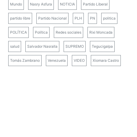
Mundo
Nasry Asfura
NOTICIA
Partido Liberal
partido libre
Partido Nacional
PLH
PN
politica
POLÍTICA
Política
Redes sociales
Rixi Moncada
salud
Salvador Nasralla
SUPREMO
Tegucigalpa
Tomás Zambrano
Venezuela
VIDEO
Xiomara Castro