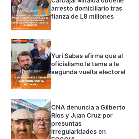
Carbajal Miralda obtiene
arresto domiciliario tras
fianza de L8 millones
Yuri Sabas afirma que al
oficialismo le teme a la
segunda vuelta electoral
CNA denuncia a Gilberto
Ríos y Juan Cruz por
presuntas
irregularidades en