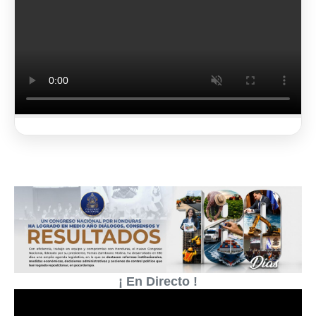
2 de 3
¡ En Directo !