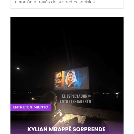
como La Hermana 504 compartió con gran
emoción a través de sus redes sociales...