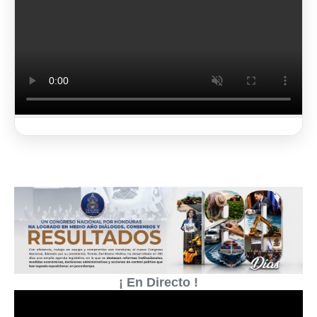
2 de 3
¡ En Directo !