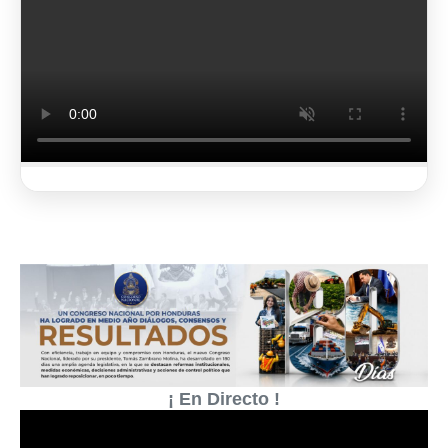
2 de 3
¡ En Directo !