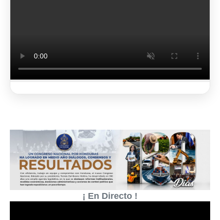
2 de 3
¡ En Directo !